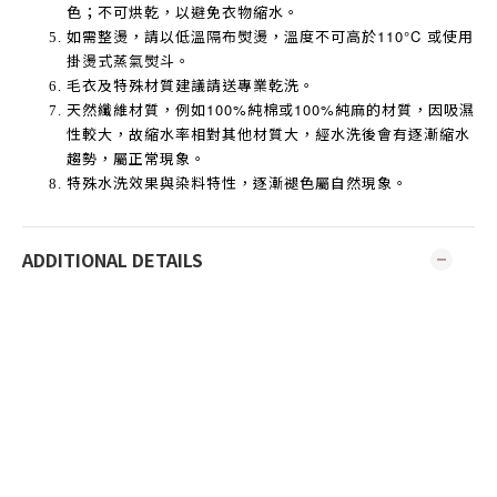
色；不可烘乾，以避免衣物縮水。
如需整燙，請以低溫隔布熨燙，溫度不可高於
110°C
或使用
掛燙式蒸氣熨斗。
毛衣及特殊材質建議請送專業乾洗。
天然纖維材質，例如
100%
純棉或
100%
純麻的材質，因吸濕
性較大，故縮水率相對其他材質大，經水洗後會有逐漸縮水
趨勢，屬正常現象。
特殊水洗效果與染料特性，逐漸褪色屬自然現象。
ADDITIONAL DETAILS