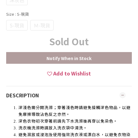
深灰色
Size
: S-現貨
S-現貨
Ｍ-現貨
Sold Out
Notify When in Stock
Add to Wishlist
DESCRIPTION
深淺色需分開洗滌；穿著淺色時請避免接觸深色物品，以避
免摩擦導致沾色反之亦然。
深色衣物初次穿著前請先下水洗滌後再穿以免染色。
洗衣機洗滌時請放入洗衣袋中清洗。
避免濕放或浸泡及使用強效洗衣液或漂白水，以避免衣物染