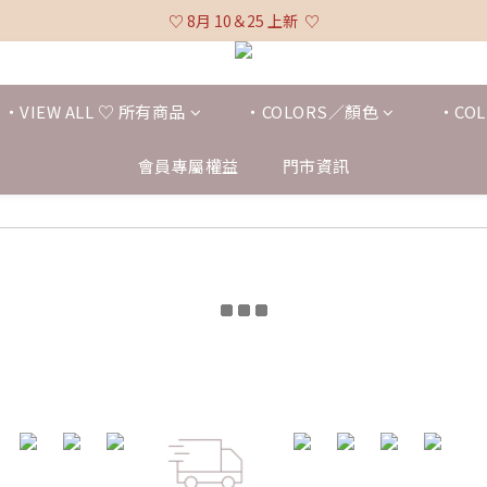
♡ 全館消費滿 $3,000 免運 (不含貨到付款及海外配送) ♡
♡ 8月 10＆25 上新  ♡
♡ 全館消費滿 $3,000 免運 (不含貨到付款及海外配送) ♡
・VIEW ALL ♡ 所有商品
・COLORS／顏色
・COL
會員專屬權益
門市資訊