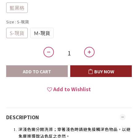
藍黑格
Size
: S-現貨
S-現貨
Ｍ-現貨
ADD TO CART
BUY NOW
Add to Wishlist
DESCRIPTION
深淺色需分開洗滌；穿著淺色時請避免接觸深色物品，以避
免摩擦導致沾色反之亦然。