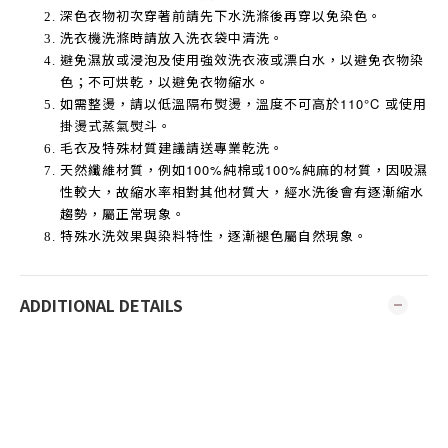
深色衣物初次穿著前請先下水洗滌後再穿以免染色。
洗衣機洗滌時請放入洗衣袋中清洗。
避免濕放或浸泡及使用強效洗衣液或漂白水，以避免衣物染
色；不可烘乾，以避免衣物縮水。
如需整燙，請以低溫隔布熨燙，溫度不可高於
110°C
或使用
掛燙式蒸氣熨斗。
毛衣及特殊材質建議請送專業乾洗。
天然纖維材質，例如
100%
純棉或
100%
純麻的材質，因吸濕
性較大，故縮水率相對其他材質大，經水洗後會有逐漸縮水
趨勢，屬正常現象。
特殊水洗效果與染料特性，逐漸褪色屬自然現象。
ADDITIONAL DETAILS