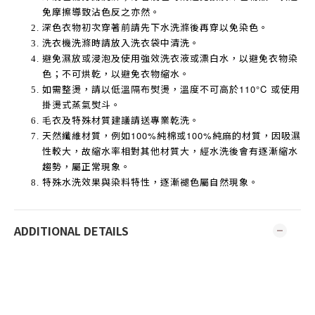
免摩擦導致沾色反之亦然。
深色衣物初次穿著前請先下水洗滌後再穿以免染色。
洗衣機洗滌時請放入洗衣袋中清洗。
避免濕放或浸泡及使用強效洗衣液或漂白水，以避免衣物染
色；不可烘乾，以避免衣物縮水。
如需整燙，請以低溫隔布熨燙，溫度不可高於
110°C
或使用
掛燙式蒸氣熨斗。
毛衣及特殊材質建議請送專業乾洗。
天然纖維材質，例如
100%
純棉或
100%
純麻的材質，因吸濕
性較大，故縮水率相對其他材質大，經水洗後會有逐漸縮水
趨勢，屬正常現象。
特殊水洗效果與染料特性，逐漸褪色屬自然現象。
ADDITIONAL DETAILS