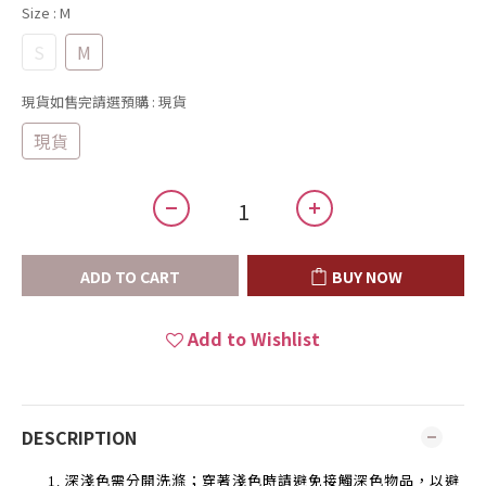
Size
: M
S
M
現貨如售完請選預購
: 現貨
現貨
ADD TO CART
BUY NOW
Add to Wishlist
DESCRIPTION
深淺色需分開洗滌；穿著淺色時請避免接觸深色物品，以避