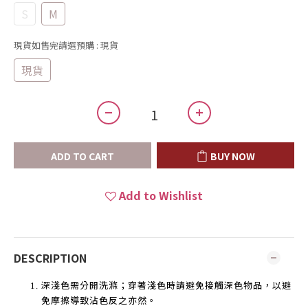
S
M
現貨如售完請選預購
: 現貨
現貨
ADD TO CART
BUY NOW
Add to Wishlist
DESCRIPTION
深淺色需分開洗滌；穿著淺色時請避免接觸深色物品，以避
免摩擦導致沾色反之亦然。