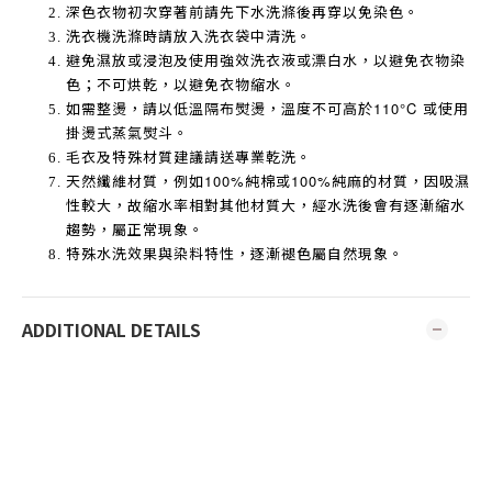
深色衣物初次穿著前請先下水洗滌後再穿以免染色。
洗衣機洗滌時請放入洗衣袋中清洗。
避免濕放或浸泡及使用強效洗衣液或漂白水，以避免衣物染
色；不可烘乾，以避免衣物縮水。
如需整燙，請以低溫隔布熨燙，溫度不可高於
110°C
或使用
掛燙式蒸氣熨斗。
毛衣及特殊材質建議請送專業乾洗。
天然纖維材質，例如
100%
純棉或
100%
純麻的材質，因吸濕
性較大，故縮水率相對其他材質大，經水洗後會有逐漸縮水
趨勢，屬正常現象。
特殊水洗效果與染料特性，逐漸褪色屬自然現象。
ADDITIONAL DETAILS