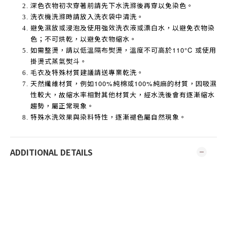
深色衣物初次穿著前請先下水洗滌後再穿以免染色。
洗衣機洗滌時請放入洗衣袋中清洗。
避免濕放或浸泡及使用強效洗衣液或漂白水，以避免衣物染
色；不可烘乾，以避免衣物縮水。
如需整燙，請以低溫隔布熨燙，溫度不可高於
110°C
或使用
掛燙式蒸氣熨斗。
毛衣及特殊材質建議請送專業乾洗。
天然纖維材質，例如
100%
純棉或
100%
純麻的材質，因吸濕
性較大，故縮水率相對其他材質大，經水洗後會有逐漸縮水
趨勢，屬正常現象。
特殊水洗效果與染料特性，逐漸褪色屬自然現象。
ADDITIONAL DETAILS