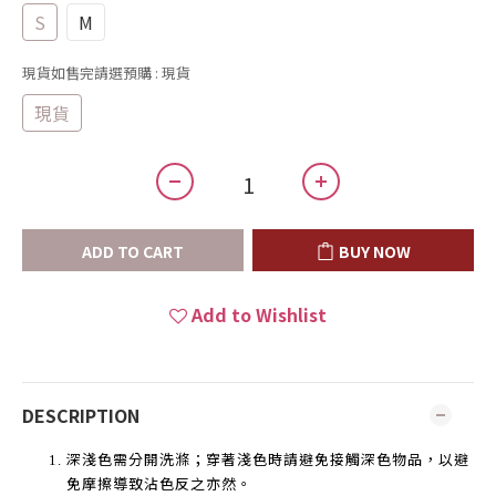
S
M
現貨如售完請選預購
: 現貨
現貨
ADD TO CART
BUY NOW
Add to Wishlist
DESCRIPTION
深淺色需分開洗滌；穿著淺色時請避免接觸深色物品，以避
免摩擦導致沾色反之亦然。