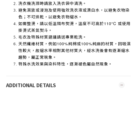
洗衣機洗滌時請放入洗衣袋中清洗。
避免濕放或浸泡及使用強效洗衣液或漂白水，以避免衣物染
色；不可烘乾，以避免衣物縮水。
如需整燙，請以低溫隔布熨燙，溫度不可高於
110°C
或使用
掛燙式蒸氣熨斗。
毛衣及特殊材質建議請送專業乾洗。
天然纖維材質，例如
100%
純棉或
100%
純麻的材質，因吸濕
性較大，故縮水率相對其他材質大，經水洗後會有逐漸縮水
趨勢，屬正常現象。
特殊水洗效果與染料特性，逐漸褪色屬自然現象。
ADDITIONAL DETAILS