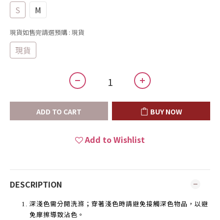
S
M
現貨如售完請選預購
: 現貨
現貨
ADD TO CART
BUY NOW
Add to Wishlist
DESCRIPTION
深淺色需分開洗滌；穿著淺色時請避免接觸深色物品，以避
免摩擦導致沾色。