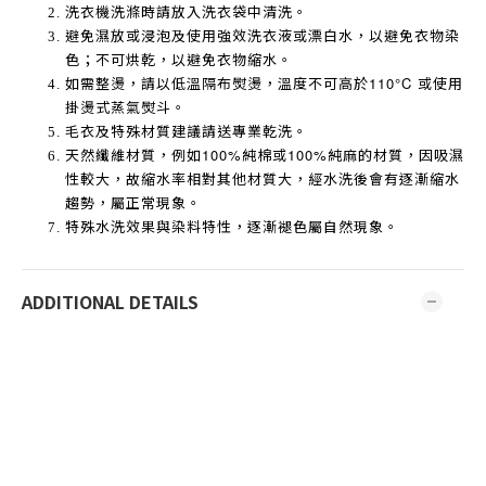
洗衣機洗滌時請放入洗衣袋中清洗。
避免濕放或浸泡及使用強效洗衣液或漂白水，以避免衣物染
色；不可烘乾，以避免衣物縮水。
如需整燙，請以低溫隔布熨燙，溫度不可高於
110°C
或使用
掛燙式蒸氣熨斗。
毛衣及特殊材質建議請送專業乾洗。
天然纖維材質，例如
100%
純棉或
100%
純麻的材質，因吸濕
性較大，故縮水率相對其他材質大，經水洗後會有逐漸縮水
趨勢，屬正常現象。
特殊水洗效果與染料特性，逐漸褪色屬自然現象。
ADDITIONAL DETAILS