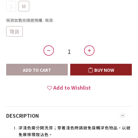
S
M
現貨如售完請選預購
: 現貨
現貨
ADD TO CART
BUY NOW
Add to Wishlist
DESCRIPTION
深淺色需分開洗滌；穿著淺色時請避免接觸深色物品，以避
免摩擦導致沾色。