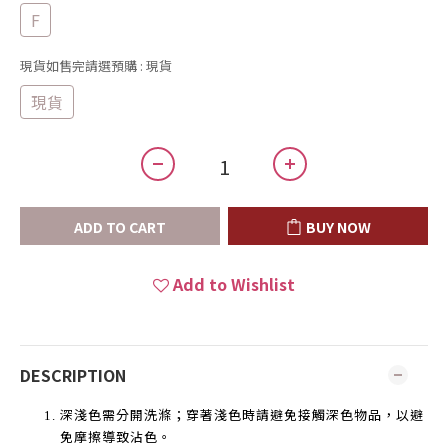
F
現貨如售完請選預購
: 現貨
現貨
ADD TO CART
BUY NOW
Add to Wishlist
DESCRIPTION
深淺色需分開洗滌；穿著淺色時請避免接觸深色物品，以避
免摩擦導致沾色。