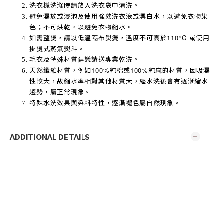
洗衣機洗滌時請放入洗衣袋中清洗。
避免濕放或浸泡及使用強效洗衣液或漂白水，以避免衣物染
色；不可烘乾，以避免衣物縮水。
如需整燙，請以低溫隔布熨燙，溫度不可高於
110°C
或使用
掛燙式蒸氣熨斗。
毛衣及特殊材質建議請送專業乾洗。
天然纖維材質，例如
100%
純棉或
100%
純麻的材質，因吸濕
性較大，故縮水率相對其他材質大，經水洗後會有逐漸縮水
趨勢，屬正常現象。
特殊水洗效果與染料特性，逐漸褪色屬自然現象。
ADDITIONAL DETAILS