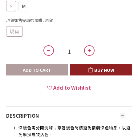
S
M
現貨如售完請選預購
: 現貨
現貨
ADD TO CART
BUY NOW
Add to Wishlist
DESCRIPTION
深淺色需分開洗滌；穿著淺色時請避免接觸深色物品，以避
免摩擦導致沾色。