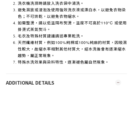
洗衣機洗滌時請放入洗衣袋中清洗。
避免濕放或浸泡及使用強效洗衣液或漂白水，以避免衣物染
色；不可烘乾，以避免衣物縮水。
如需整燙，請以低溫隔布熨燙，溫度不可高於
110°C
或使用
掛燙式蒸氣熨斗。
毛衣及特殊材質建議請送專業乾洗。
天然纖維材質，例如
100%
純棉或
100%
純麻的材質，因吸濕
性較大，故縮水率相對其他材質大，經水洗後會有逐漸縮水
趨勢，屬正常現象。
特殊水洗效果與染料特性，逐漸褪色屬自然現象。
ADDITIONAL DETAILS