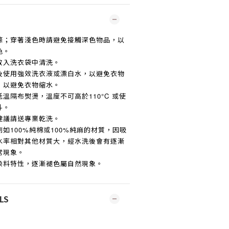
滌；穿著淺色時請避免接觸深色物品，以
色。
放入洗衣袋中清洗。
及使用強效洗衣液或漂白水，以避免衣物
，以避免衣物縮水。
低溫隔布熨燙，溫度不可高於
110°C
或使
斗。
建議請送專業乾洗。
例如
100%
純棉或
100%
純麻的材質，因吸
水率相對其他材質大，經水洗後會有逐漸
常現象。
染料特性，逐漸褪色屬自然現象。
LS