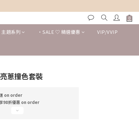
 ♡ 主題系列
・SALE ♡ 精選優惠
VIP/VVIP
BUY NOW
香亮蔥撞色套裝
on order
8折優惠 on order