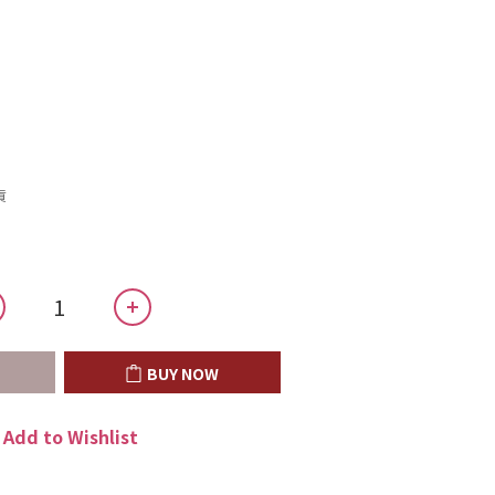
貨
BUY NOW
Add to Wishlist