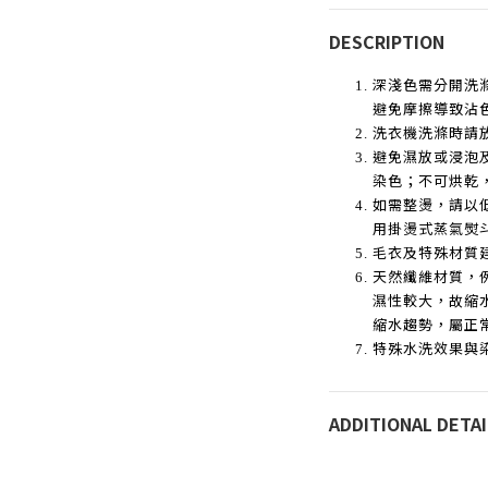
DESCRIPTION
深淺色需分開洗
避免摩擦導致沾
洗衣機洗滌時請
避免濕放或浸泡
染色；不可烘乾
如需整燙，請以
用掛燙式蒸氣熨
毛衣及特殊材質
天然纖維材質，
濕性較大，故縮
縮水趨勢，屬正
特殊水洗效果與
ADDITIONAL DETAI