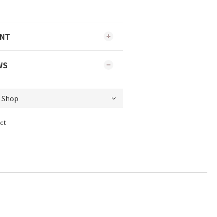
ENT
WS
ct