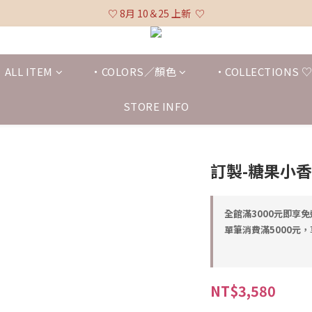
♡ 全館消費滿 $3,000 免運 (不含貨到付款及海外配送) ♡
♡ 8月 10＆25 上新  ♡
♡ 全館消費滿 $3,000 免運 (不含貨到付款及海外配送) ♡
ALL ITEM
・COLORS／顏色
・COLLECTIONS
STORE INFO
訂製-糖果小
全館滿3000元即享免運 
單筆消費滿5000元，享9
NT$3,580