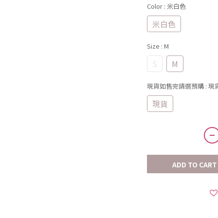
Color
: 米白色
米白色
Size
: M
S
M
現貨如售完請選預購
: 現
現貨
ADD TO CART