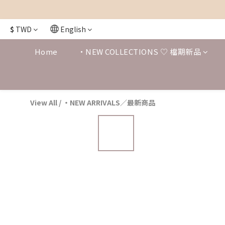
$
TWD
English
Home
・NEW COLLECTIONS ♡ 檔期新品
View All
/
・NEW ARRIVALS／最新商品