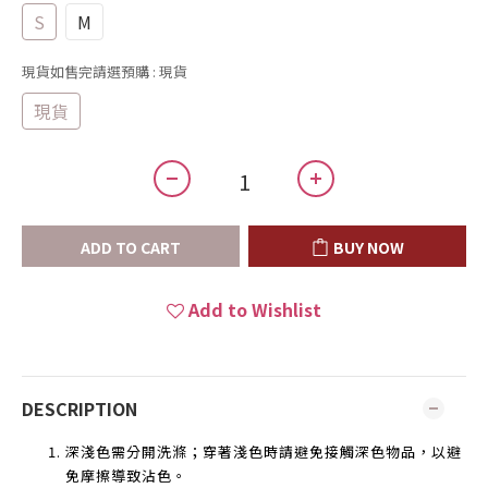
S
M
現貨如售完請選預購
: 現貨
現貨
ADD TO CART
BUY NOW
Add to Wishlist
DESCRIPTION
深淺色需分開洗滌；穿著淺色時請避免接觸深色物品，以避
免摩擦導致沾色。