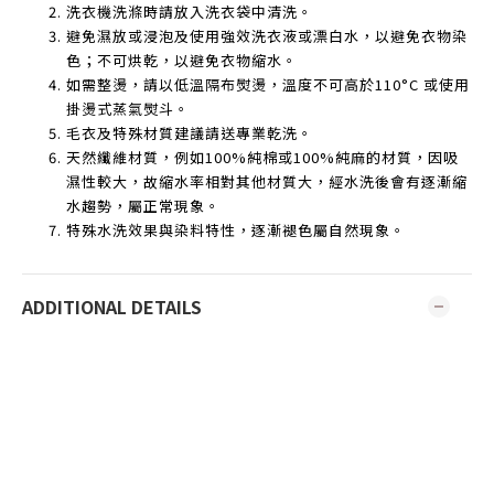
洗衣機洗滌時請放入洗衣袋中清洗。
避免濕放或浸泡及使用強效洗衣液或漂白水，以避免衣物染
色；不可烘乾，以避免衣物縮水。
如需整燙，請以低溫隔布熨燙，溫度不可高於
110°C
或使用
掛燙式蒸氣熨斗。
毛衣及特殊材質建議請送專業乾洗。
天然纖維材質，例如
100%
純棉或
100%
純麻的材質，因吸
濕性較大，故縮水率相對其他材質大，經水洗後會有逐漸縮
水趨勢，屬正常現象。
特殊水洗效果與染料特性，逐漸褪色屬自然現象。
ADDITIONAL DETAILS