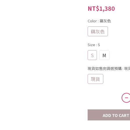
NT$1,380
Color
: 藕灰色
藕灰色
Size
: S
S
M
現貨如售完請選預購
: 現
現貨
ADD TO CART