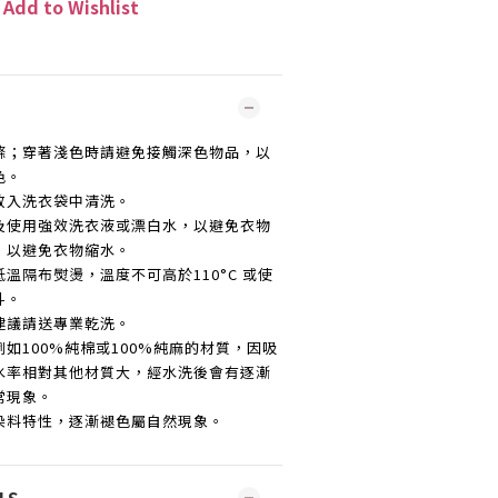
Add to Wishlist
滌；穿著淺色時請避免接觸深色物品，以
色。
放入洗衣袋中清洗。
及使用強效洗衣液或漂白水，以避免衣物
，以避免衣物縮水。
低溫隔布熨燙，溫度不可高於
110°C
或使
斗。
建議請送專業乾洗。
例如
100%
純棉或
100%
純麻的材質，因吸
水率相對其他材質大，經水洗後會有逐漸
常現象。
染料特性，逐漸褪色屬自然現象。