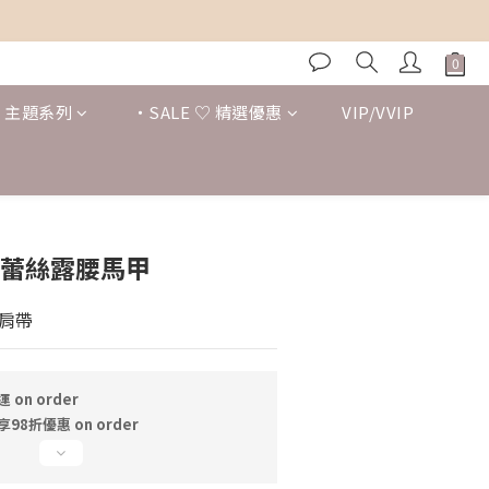
 ♡ 主題系列
・SALE ♡ 精選優惠
VIP/VVIP
BUY NOW
色蕾絲露腰馬甲
肩帶
on order
8折優惠 on order