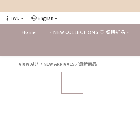
$
TWD
English
Home
・NEW COLLECTIONS ♡ 檔期新品
View All
/
・NEW ARRIVALS／最新商品