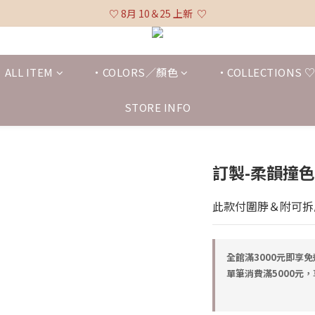
♡ 全館消費滿 $3,000 免運 (不含貨到付款及海外配送) ♡
♡ 8月 10＆25 上新  ♡
♡ 全館消費滿 $3,000 免運 (不含貨到付款及海外配送) ♡
ALL ITEM
・COLORS／顏色
・COLLECTIONS
STORE INFO
訂製-柔韻撞
此款付圍脖＆附可拆
全館滿3000元即享免運 
單筆消費滿5000元，享9