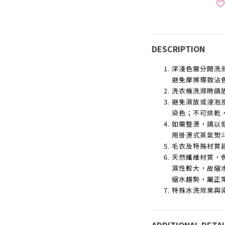
DESCRIPTION
深淺色需分開洗
避免摩擦導致沾
洗衣機洗滌時請
避免濕放或浸泡
染色；不可烘乾
如需整燙，請以
用掛燙式蒸氣熨
毛衣及特殊材質
天然纖維材質，
濕性較大，故縮
縮水趨勢，屬正
特殊水洗效果與