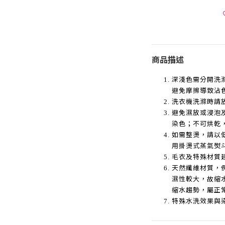
商品描述
深淺色需分開洗
避免摩擦導致沾
洗衣機洗滌時請
避免濕放或浸泡
染色；不可烘乾
如需整燙，請以
用掛燙式蒸氣熨
毛衣及特殊材質
天然纖維材質，
濕性較大，故縮
縮水趨勢，屬正
特殊水洗效果與