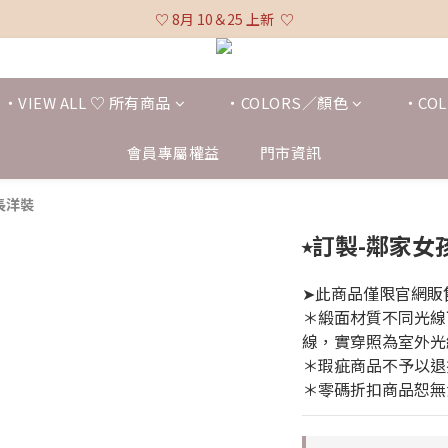
♡ 全館消費滿 $3,000 免運 (不含貨到付款及海外配送) ♡
♡ 8月 10＆25 上新  ♡
♡ 全館消費滿 $3,000 免運 (不含貨到付款及海外配送) ♡
・VIEW ALL ♡ 所有商品
・COLORS／顏色
・COL
會員專屬權益
門市資訊
長洋裝
⭒訂製-鄰家
➤此商品僅限官網販
＊緞面材質不同光線
線，實穿照為室外光
＊瑕疵商品不予以退
＊零碼折扣商品恕無