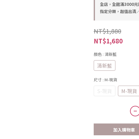
全店，全館滿3000
指定分類，超值出清／任
NT$1,880
NT$1,680
顏色
: 清新藍
清新藍
尺寸
: M-現貨
S-現貨
M-現貨
加入購物車