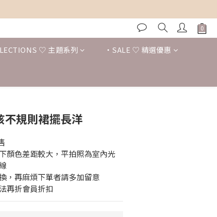
LECTIONS ♡ 主題系列
・SALE ♡ 精選優惠
立即購買
女孩不規則裙擺長洋
售
下顏色差距較大，平拍照為室內光
線
換，再麻煩下單者請多加留意
法再折會員折扣