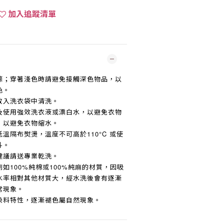
加入追蹤清單
滌；穿著淺色時請避免接觸深色物品，以
色。
放入洗衣袋中清洗。
及使用強效洗衣液或漂白水，以避免衣物
，以避免衣物縮水。
低溫隔布熨燙，溫度不可高於
110°C
或使
斗。
建議請送專業乾洗。
例如
100%
純棉或
100%
純麻的材質，因吸
水率相對其他材質大，經水洗後會有逐漸
常現象。
染料特性，逐漸褪色屬自然現象。