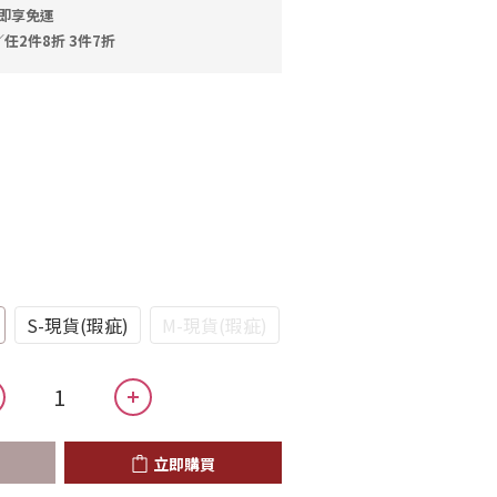
元即享免運
2件8折 3件7折
S-現貨(瑕疵)
M-現貨(瑕疵)
立即購買