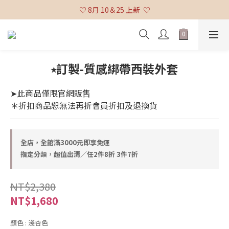
♡ 全館消費滿 $3,000 免運 (不含貨到付款及海外配送) ♡
♡ 8月 10＆25 上新  ♡
♡ 全館消費滿 $3,000 免運 (不含貨到付款及海外配送) ♡
⭒訂製-質感綁帶西裝外套
➤此商品僅限官網販售
＊折扣商品恕無法再折會員折扣及退換貨
全店，全館滿3000元即享免運
指定分類，超值出清／任2件8折 3件7折
NT$2,380
NT$1,680
顏色
: 淺杏色