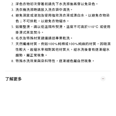
深色衣物初次穿著前請先下水洗滌後再穿以免染色。
洗衣機洗滌時請放入洗衣袋中清洗。
避免濕放或浸泡及使用強效洗衣液或漂白水，以避免衣物染
色；不可烘乾，以避免衣物縮水。
如需整燙，請以低溫隔布熨燙，溫度不可高於
110°C
或使用
掛燙式蒸氣熨斗。
毛衣及特殊材質建議請送專業乾洗。
天然纖維材質，例如
100%
純棉或
100%
純麻的材質，因吸濕
性較大，故縮水率相對其他材質大，經水洗後會有逐漸縮水
趨勢，屬正常現象。
特殊水洗效果與染料特性，逐漸褪色屬自然現象。
了解更多