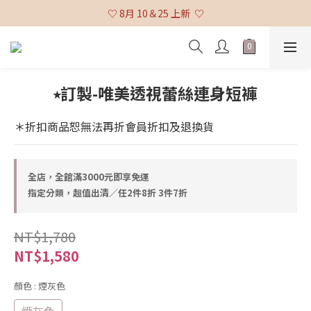
♡ 全館消費滿 $3,000 免運 (不含貨到付款及海外配送) ♡
♡ 8月 10＆25 上新  ♡
♡ 全館消費滿 $3,000 免運 (不含貨到付款及海外配送) ♡
⭒訂製-唯美透視蕾絲連身短褲
＊折扣商品恕無法再折會員折扣及退換貨
全店，全館滿3000元即享免運
指定分類，超值出清／任2件8折 3件7折
NT$1,780
NT$1,580
顏色
: 煙灰色