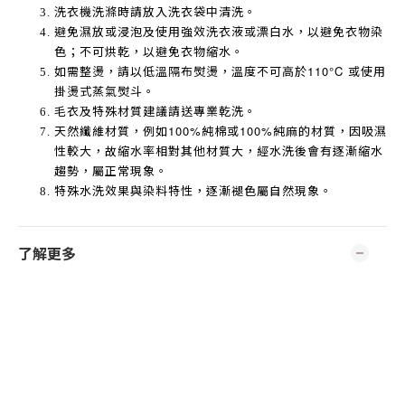
洗衣機洗滌時請放入洗衣袋中清洗。
避免濕放或浸泡及使用強效洗衣液或漂白水，以避免衣物染
色；不可烘乾，以避免衣物縮水。
如需整燙，請以低溫隔布熨燙，溫度不可高於
110°C
或使用
掛燙式蒸氣熨斗。
毛衣及特殊材質建議請送專業乾洗。
天然纖維材質，例如
100%
純棉或
100%
純麻的材質，因吸濕
性較大，故縮水率相對其他材質大，經水洗後會有逐漸縮水
趨勢，屬正常現象。
特殊水洗效果與染料特性，逐漸褪色屬自然現象。
了解更多