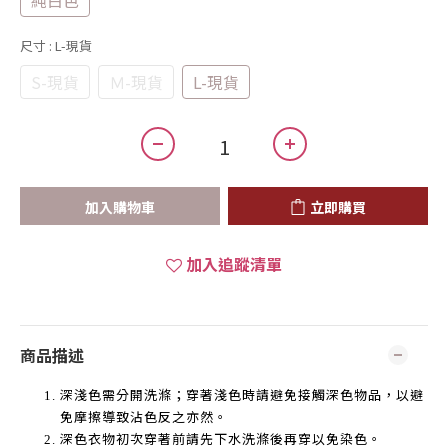
純白色
尺寸
: L-現貨
S-現貨
Ｍ-現貨
L-現貨
加入購物車
立即購買
加入追蹤清單
商品描述
深淺色需分開洗滌；穿著淺色時請避免接觸深色物品，以避
免摩擦導致沾色反之亦然。
深色衣物初次穿著前請先下水洗滌後再穿以免染色。