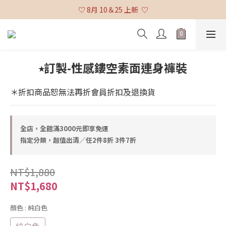
♡ 全館消費滿 $3,000 免運 (不含貨到付款及海外配送) ♡
♡ 8月 10＆25 上新  ♡
♡ 全館消費滿 $3,000 免運 (不含貨到付款及海外配送) ♡
⭒訂製-性感鏤空素面連身褲裝
＊折扣商品恕無法再折會員折扣及退換貨
全店，全館滿3000元即享免運
指定分類，超值出清／任2件8折 3件7折
NT$1,880
NT$1,680
顏色
: 純白色