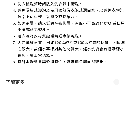
洗衣機洗滌時請放入洗衣袋中清洗。
避免濕放或浸泡及使用強效洗衣液或漂白水，以避免衣物染
色；不可烘乾，以避免衣物縮水。
如需整燙，請以低溫隔布熨燙，溫度不可高於
110°C
或使用
掛燙式蒸氣熨斗。
毛衣及特殊材質建議請送專業乾洗。
天然纖維材質，例如
100%
純棉或
100%
純麻的材質，因吸濕
性較大，故縮水率相對其他材質大，經水洗後會有逐漸縮水
趨勢，屬正常現象。
特殊水洗效果與染料特性，逐漸褪色屬自然現象。
了解更多