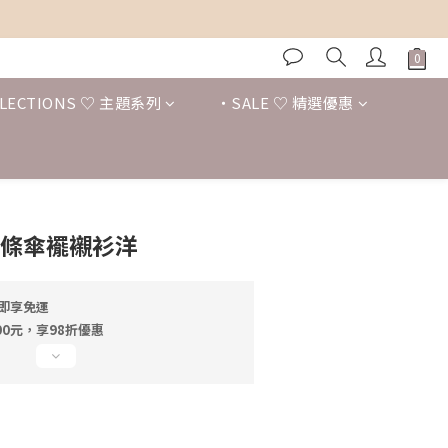
LECTIONS ♡ 主題系列
・SALE ♡ 精選優惠
立即購買
坑條傘襬襯衫洋
元即享免運
0元，享98折優惠