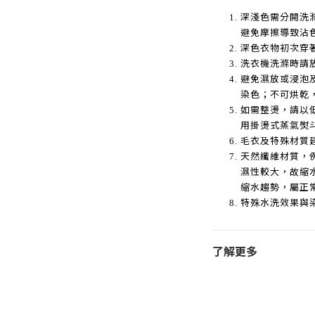
深淺色需分開洗
避免摩擦導致沾
深色衣物初次穿
洗衣機洗滌時請
避免濕放或浸泡
染色；不可烘乾
如需整燙，請以
用掛燙式蒸氣熨
毛衣及特殊材質
天然纖維材質，
濕性較大，故縮
縮水趨勢，屬正
特殊水洗效果與
了解更多