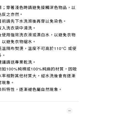
滌；穿著淺色時請避免接觸深色物品，以
色反之亦然。
著前請先下水洗滌後再穿以免染色。
放入洗衣袋中清洗。
及使用強效洗衣液或漂白水，以避免衣物
，以避免衣物縮水。
低溫隔布熨燙，溫度不可高於
110°C
或使
斗。
建議請送專業乾洗。
例如
100%
純棉或
100%
純麻的材質，因吸
水率相對其他材質大，經水洗後會有逐漸
常現象。
染料特性，逐漸褪色屬自然現象。