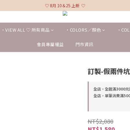
♡ 全館消費滿 $3,000 免運 (不含貨到付款及海外配送) ♡
♡ 8月 10＆25 上新  ♡
♡ 全館消費滿 $3,000 免運 (不含貨到付款及海外配送) ♡
・VIEW ALL ♡ 所有商品
・COLORS／顏色
・COL
會員專屬權益
門市資訊
訂製-假兩件
全店，全館滿3000
全店，單筆消費滿500
NT$2,080
NT$1,580