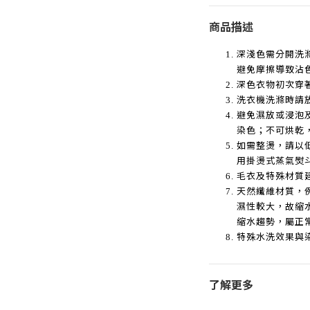
商品描述
深淺色需分開洗
避免摩擦導致沾
深色衣物初次穿
洗衣機洗滌時請
避免濕放或浸泡
染色；不可烘乾
如需整燙，請以
用掛燙式蒸氣熨
毛衣及特殊材質
天然纖維材質，
濕性較大，故縮
縮水趨勢，屬正
特殊水洗效果與
了解更多