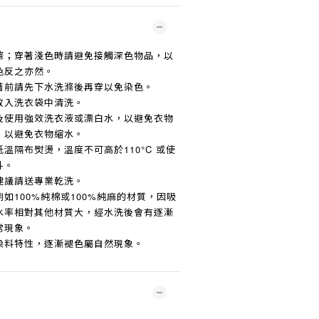
滌；穿著淺色時請避免接觸深色物品，以
色反之亦然。
著前請先下水洗滌後再穿以免染色。
放入洗衣袋中清洗。
及使用強效洗衣液或漂白水，以避免衣物
，以避免衣物縮水。
低溫隔布熨燙，溫度不可高於
110°C
或使
斗。
建議請送專業乾洗。
例如
100%
純棉或
100%
純麻的材質，因吸
水率相對其他材質大，經水洗後會有逐漸
常現象。
染料特性，逐漸褪色屬自然現象。