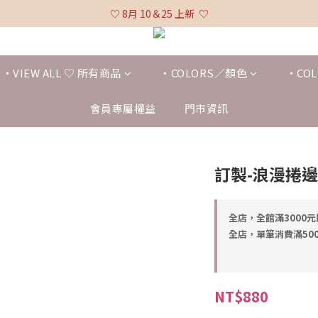
♡ 全館消費滿 $3,000 免運 (不含貨到付款及海外配送) ♡
♡ 8月 10＆25 上新  ♡
♡ 全館消費滿 $3,000 免運 (不含貨到付款及海外配送) ♡
・VIEW ALL ♡ 所有商品
・COLORS／顏色
・COL
會員專屬權益
門市資訊
訂製-浪漫捲
全店，全館滿3000
全店，單筆消費滿500
NT$880