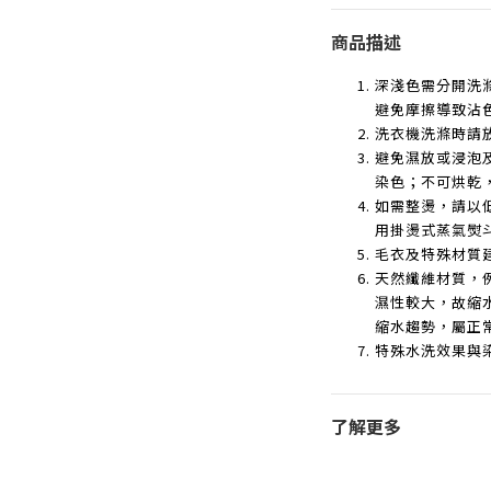
商品描述
深淺色需分開洗
避免摩擦導致沾
洗衣機洗滌時請
避免濕放或浸泡
染色；不可烘乾
如需整燙，請以
用掛燙式蒸氣熨
毛衣及特殊材質
天然纖維材質，
濕性較大，故縮
縮水趨勢，屬正
特殊水洗效果與
了解更多