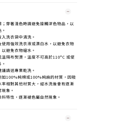
滌；穿著淺色時請避免接觸深色物品，以
色。
放入洗衣袋中清洗。
及使用強效洗衣液或漂白水，以避免衣物
，以避免衣物縮水。
低溫隔布熨燙，溫度不可高於
110°C
或使
斗。
建議請送專業乾洗。
例如
100%
純棉或
100%
純麻的材質，因吸
水率相對其他材質大，經水洗後會有逐漸
常現象。
染料特性，逐漸褪色屬自然現象。