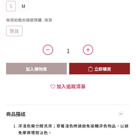
S
M
現貨如售完請選預購
: 現貨
現貨
加入購物車
立即購買
加入追蹤清單
商品描述
深淺色需分開洗滌；穿著淺色時請避免接觸深色物品，以避
免摩擦導致沾色。