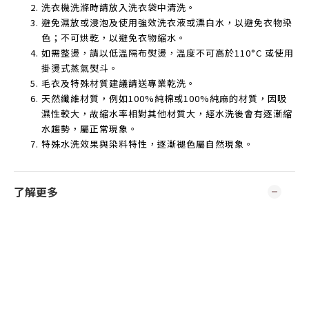
洗衣機洗滌時請放入洗衣袋中清洗。
避免濕放或浸泡及使用強效洗衣液或漂白水，以避免衣物染
色；不可烘乾，以避免衣物縮水。
如需整燙，請以低溫隔布熨燙，溫度不可高於
110°C
或使用
掛燙式蒸氣熨斗。
毛衣及特殊材質建議請送專業乾洗。
天然纖維材質，例如
100%
純棉或
100%
純麻的材質，因吸
濕性較大，故縮水率相對其他材質大，經水洗後會有逐漸縮
水趨勢，屬正常現象。
特殊水洗效果與染料特性，逐漸褪色屬自然現象。
了解更多