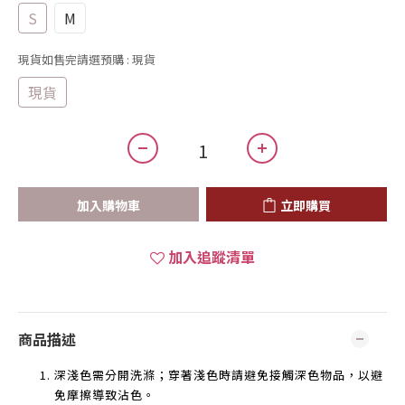
S
M
現貨如售完請選預購
: 現貨
現貨
加入購物車
立即購買
加入追蹤清單
商品描述
深淺色需分開洗滌；穿著淺色時請避免接觸深色物品，以避
免摩擦導致沾色。