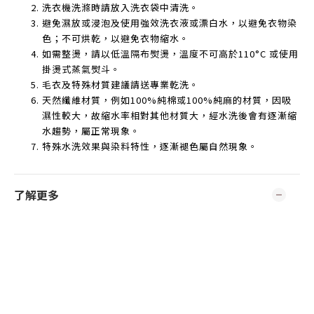
洗衣機洗滌時請放入洗衣袋中清洗。
避免濕放或浸泡及使用強效洗衣液或漂白水，以避免衣物染
色；不可烘乾，以避免衣物縮水。
如需整燙，請以低溫隔布熨燙，溫度不可高於
110°C
或使用
掛燙式蒸氣熨斗。
毛衣及特殊材質建議請送專業乾洗。
天然纖維材質，例如
100%
純棉或
100%
純麻的材質，因吸
濕性較大，故縮水率相對其他材質大，經水洗後會有逐漸縮
水趨勢，屬正常現象。
特殊水洗效果與染料特性，逐漸褪色屬自然現象。
了解更多