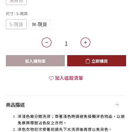
淺黃色
尺寸
: S-現貨
S-現貨
M-現貨
加入購物車
立即購買
加入追蹤清單
商品描述
深淺色需分開洗滌；穿著淺色時請避免接觸深色物品，以避
免摩擦導致沾色反之亦然。
深色衣物初次穿著前請先下水洗滌後再穿以免染色。