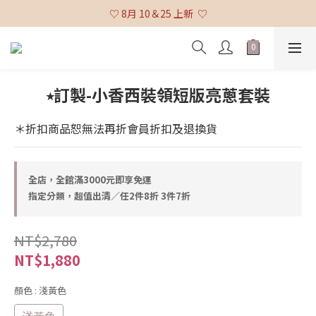
♡ 全館消費滿 $3,000 免運 (不含貨到付款及海外配送) ♡
♡ 8月 10＆25 上新  ♡
♡ 全館消費滿 $3,000 免運 (不含貨到付款及海外配送) ♡
⭒訂製-小香西裝領短版亮蔥套裝
＊折扣商品恕無法再折會員折扣及退換貨
全店，全館滿3000元即享免運
指定分類，超值出清／任2件8折 3件7折
NT$2,780
NT$1,880
顏色
: 淺黃色