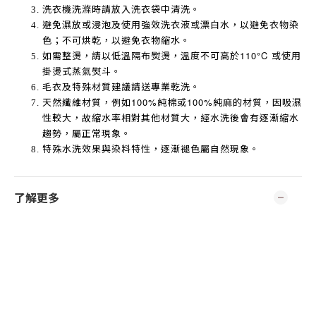
洗衣機洗滌時請放入洗衣袋中清洗。
避免濕放或浸泡及使用強效洗衣液或漂白水，以避免衣物染
色；不可烘乾，以避免衣物縮水。
如需整燙，請以低溫隔布熨燙，溫度不可高於
110°C
或使用
掛燙式蒸氣熨斗。
毛衣及特殊材質建議請送專業乾洗。
天然纖維材質，例如
100%
純棉或
100%
純麻的材質，因吸濕
性較大，故縮水率相對其他材質大，經水洗後會有逐漸縮水
趨勢，屬正常現象。
特殊水洗效果與染料特性，逐漸褪色屬自然現象。
了解更多