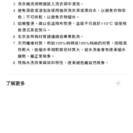
洗衣機洗滌時請放入洗衣袋中清洗。
避免濕放或浸泡及使用強效洗衣液或漂白水，以避免衣物染
色；不可烘乾，以避免衣物縮水。
如需整燙，請以低溫隔布熨燙，溫度不可高於
110°C
或使用
掛燙式蒸氣熨斗。
毛衣及特殊材質建議請送專業乾洗。
天然纖維材質，例如
100%
純棉或
100%
純麻的材質，因吸濕
性較大，故縮水率相對其他材質大，經水洗後會有逐漸縮水
趨勢，屬正常現象。
特殊水洗效果與染料特性，逐漸褪色屬自然現象。
了解更多