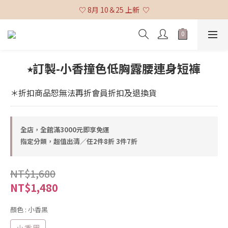
♡ 全館消費滿 $3,000 免運 (不含貨到付款及海外配送) ♡
♡ 8月 10＆25 上新  ♡
♡ 全館消費滿 $3,000 免運 (不含貨到付款及海外配送) ♡
⭒訂製-小香撞色低胸露腰連身短褲
＊折扣商品恕無法再折會員折扣及退換貨
全店，全館滿3000元即享免運
指定分類，超值出清／任2件8折 3件7折
NT$1,680
NT$1,480
顏色
: 小香黑