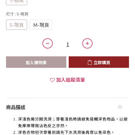
小香黑
尺寸
: S-現貨
S-現貨
Ｍ-現貨
加入購物車
立即購買
加入追蹤清單
商品描述
深淺色需分開洗滌；穿著淺色時請避免接觸深色物品，以避
免摩擦導致沾色反之亦然。
深色衣物初次穿著前請先下水洗滌後再穿以免染色。