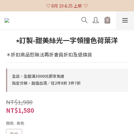
♡ 全館消費滿 $3,000 免運 (不含貨到付款及海外配送) ♡
♡ 8月 10＆25 上新  ♡
♡ 全館消費滿 $3,000 免運 (不含貨到付款及海外配送) ♡
⭒訂製-甜美絲光一字領撞色荷葉洋
＊折扣商品恕無法再折會員折扣及退換貨
全店，全館滿3000元即享免運
指定分類，超值出清／任2件8折 3件7折
NT$1,980
NT$1,580
顏色
: 黑色