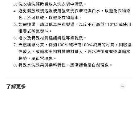
洗衣機洗滌時請放入洗衣袋中清洗。
避免濕放或浸泡及使用強效洗衣液或漂白水，以避免衣物染
色；不可烘乾，以避免衣物縮水。
如需整燙，請以低溫隔布熨燙，溫度不可高於
110°C
或使用
掛燙式蒸氣熨斗。
毛衣及特殊材質建議請送專業乾洗。
天然纖維材質，例如
100%
純棉或
100%
純麻的材質，因吸濕
性較大，故縮水率相對其他材質大，經水洗後會有逐漸縮水
趨勢，屬正常現象。
特殊水洗效果與染料特性，逐漸褪色屬自然現象。
了解更多