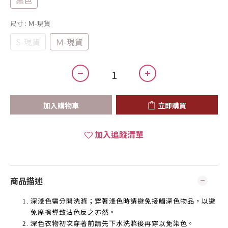
黑色
尺寸
: Ｍ-現貨
S-現貨
Ｍ-現貨
加入購物車
立即購買
加入追蹤清單
商品描述
深淺色需分開洗滌；穿著淺色時請避免接觸深色物品，以避
免摩擦導致沾色反之亦然。
深色衣物初次穿著前請先下水洗滌後再穿以免染色。