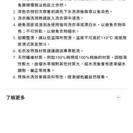
免摩擦導致沾色反之亦然。
深色衣物初次穿著前請先下水洗滌後再穿以免染色。
洗衣機洗滌時請放入洗衣袋中清洗。
避免濕放或浸泡及使用強效洗衣液或漂白水，以避免衣物染
色；不可烘乾，以避免衣物縮水。
如需整燙，請以低溫隔布熨燙，溫度不可高於
110°C
或使用
掛燙式蒸氣熨斗。
毛衣及特殊材質建議請送專業乾洗。
天然纖維材質，例如
100%
純棉或
100%
純麻的材質，因吸濕
性較大，故縮水率相對其他材質大，經水洗後會有逐漸縮水
趨勢，屬正常現象。
特殊水洗效果與染料特性，逐漸褪色屬自然現象。
了解更多