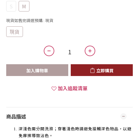
S
M
現貨如售完請選預購
: 現貨
現貨
加入購物車
立即購買
加入追蹤清單
商品描述
深淺色需分開洗滌；穿著淺色時請避免接觸深色物品，以避
免摩擦導致沾色。