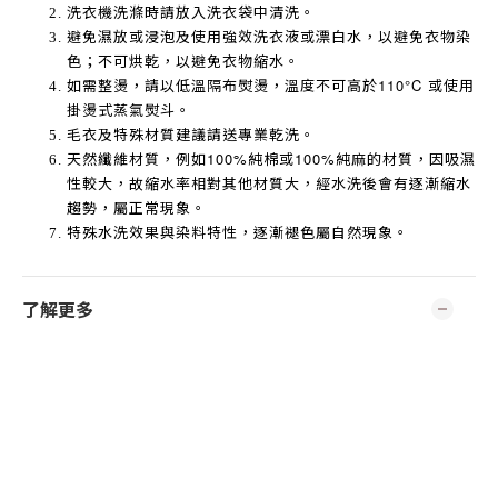
洗衣機洗滌時請放入洗衣袋中清洗。
避免濕放或浸泡及使用強效洗衣液或漂白水，以避免衣物染
色；不可烘乾，以避免衣物縮水。
如需整燙，請以低溫隔布熨燙，溫度不可高於
110°C
或使用
掛燙式蒸氣熨斗。
毛衣及特殊材質建議請送專業乾洗。
天然纖維材質，例如
100%
純棉或
100%
純麻的材質，因吸濕
性較大，故縮水率相對其他材質大，經水洗後會有逐漸縮水
趨勢，屬正常現象。
特殊水洗效果與染料特性，逐漸褪色屬自然現象。
了解更多