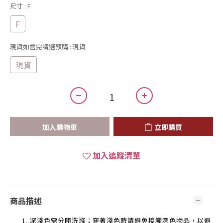
尺寸
: F
F
現貨如售完請選預購
: 現貨
現貨
加入購物車
立即購買
加入追蹤清單
商品描述
深淺色需分開洗滌；穿著淺色時請避免接觸深色物品，以避