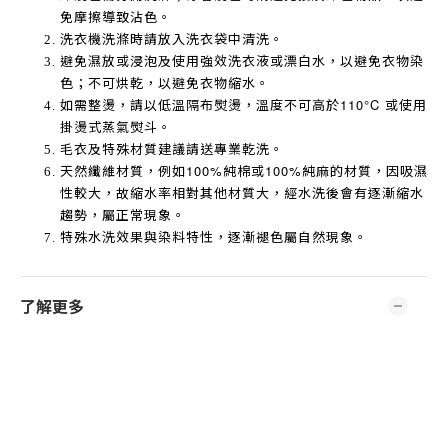
免摩擦導致沾色。
洗衣機洗滌時請放入洗衣袋中清洗。
避免濕放或浸泡及使用強效洗衣液或漂白水，以避免衣物染
色；不可烘乾，以避免衣物縮水。
如需整燙，請以低溫隔布熨燙，溫度不可高於
110°C
或使用
掛燙式蒸氣熨斗。
毛衣及特殊材質建議請送專業乾洗。
天然纖維材質，例如
100%
純棉或
100%
純麻的材質，因吸濕
性較大，故縮水率相對其他材質大，經水洗後會有逐漸縮水
趨勢，屬正常現象。
特殊水洗效果與染料特性，逐漸褪色屬自然現象。
了解更多