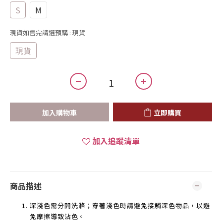
S
M
現貨如售完請選預購
: 現貨
現貨
加入購物車
立即購買
加入追蹤清單
商品描述
深淺色需分開洗滌；穿著淺色時請避免接觸深色物品，以避
免摩擦導致沾色。