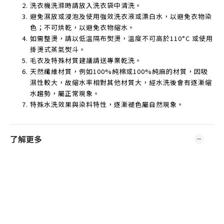
洗衣機洗滌時請放入洗衣袋中清洗。
避免濕放或浸泡及使用強效洗衣液或漂白水，以避免衣物染
色；不可烘乾，以避免衣物縮水。
如需整燙，請以低溫隔布熨燙，溫度不可高於
110°C
或使用
掛燙式蒸氣熨斗。
毛衣及特殊材質建議請送專業乾洗。
天然纖維材質，例如
100%
純棉或
100%
純麻的材質，因吸
濕性較大，故縮水率相對其他材質大，經水洗後會有逐漸縮
水趨勢，屬正常現象。
特殊水洗效果與染料特性，逐漸褪色屬自然現象。
了解更多