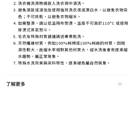
洗衣機洗滌時請放入洗衣袋中清洗。
避免濕放或浸泡及使用強效洗衣液或漂白水，以避免衣物染
色；不可烘乾，以避免衣物縮水。
如需整燙，請以低溫隔布熨燙，溫度不可高於
110°C
或使用
掛燙式蒸氣熨斗。
毛衣及特殊材質建議請送專業乾洗。
天然纖維材質，例如
100%
純棉或
100%
純麻的材質，因吸
濕性較大，故縮水率相對其他材質大，經水洗後會有逐漸縮
水趨勢，屬正常現象。
特殊水洗效果與染料特性，逐漸褪色屬自然現象。
了解更多