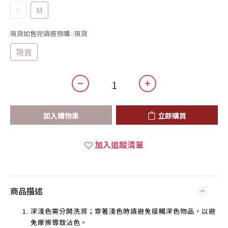
S
M
現貨如售完請選預購
: 現貨
現貨
加入購物車
立即購買
加入追蹤清單
商品描述
深淺色需分開洗滌；穿著淺色時請避免接觸深色物品，以避
免摩擦導致沾色。