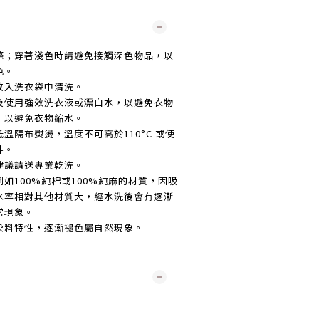
滌；穿著淺色時請避免接觸深色物品，以
色。
放入洗衣袋中清洗。
及使用強效洗衣液或漂白水，以避免衣物
，以避免衣物縮水。
低溫隔布熨燙，溫度不可高於
110°C
或使
斗。
建議請送專業乾洗。
例如
100%
純棉或
100%
純麻的材質，因吸
水率相對其他材質大，經水洗後會有逐漸
常現象。
染料特性，逐漸褪色屬自然現象。