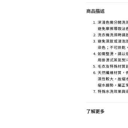
商品描述
深淺色需分開洗
避免摩擦導致沾
洗衣機洗滌時請
避免濕放或浸泡
染色；不可烘乾
如需整燙，請以
用掛燙式蒸氣熨
毛衣及特殊材質
天然纖維材質，
濕性較大，故縮
縮水趨勢，屬正
特殊水洗效果與
了解更多