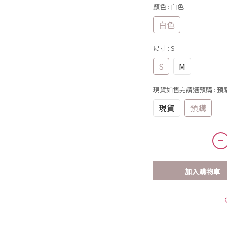
顏色
: 白色
白色
尺寸
: S
S
M
現貨如售完請選預購
: 預
現貨
預購
加入購物車