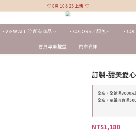
♡ 全館消費滿 $3,000 免運 (不含貨到付款及海外配送) ♡
♡ 8月 10＆25 上新  ♡
♡ 全館消費滿 $3,000 免運 (不含貨到付款及海外配送) ♡
・VIEW ALL ♡ 所有商品
・COLORS／顏色
・COL
會員專屬權益
門市資訊
訂製-甜美愛
全店，全館滿3000
全店，單筆消費滿500
NT$1,180