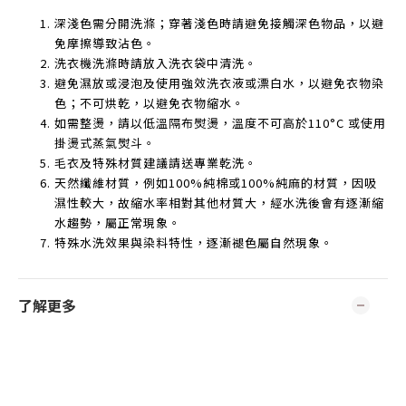
深淺色需分開洗滌；穿著淺色時請避免接觸深色物品，以避
免摩擦導致沾色。
洗衣機洗滌時請放入洗衣袋中清洗。
避免濕放或浸泡及使用強效洗衣液或漂白水，以避免衣物染
色；不可烘乾，以避免衣物縮水。
如需整燙，請以低溫隔布熨燙，溫度不可高於
110°C
或使用
掛燙式蒸氣熨斗。
毛衣及特殊材質建議請送專業乾洗。
天然纖維材質，例如
100%
純棉或
100%
純麻的材質，因吸
濕性較大，故縮水率相對其他材質大，經水洗後會有逐漸縮
水趨勢，屬正常現象。
特殊水洗效果與染料特性，逐漸褪色屬自然現象。
了解更多