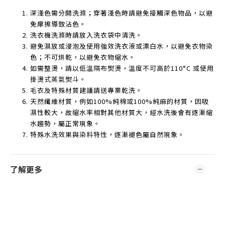
深淺色需分開洗滌；穿著淺色時請避免接觸深色物品，以避
免摩擦導致沾色。
洗衣機洗滌時請放入洗衣袋中清洗。
避免濕放或浸泡及使用強效洗衣液或漂白水，以避免衣物染
色；不可烘乾，以避免衣物縮水。
如需整燙，請以低溫隔布熨燙，溫度不可高於
110°C
或使用
掛燙式蒸氣熨斗。
毛衣及特殊材質建議請送專業乾洗。
天然纖維材質，例如
100%
純棉或
100%
純麻的材質，因吸
濕性較大，故縮水率相對其他材質大，經水洗後會有逐漸縮
水趨勢，屬正常現象。
特殊水洗效果與染料特性，逐漸褪色屬自然現象。
了解更多