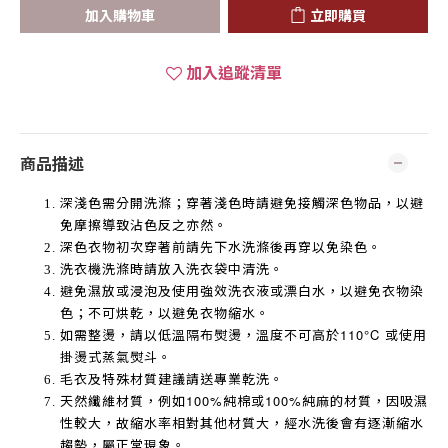
加入購物車
立即購買
加入追蹤清單
商品描述
深淺色需分開洗滌；穿著淺色時請避免接觸深色物品，以避
免摩擦導致沾色反之亦然。
深色衣物初次穿著前請先下水洗滌後再穿以免染色。
洗衣機洗滌時請放入洗衣袋中清洗。
避免濕放或浸泡及使用強效洗衣液或漂白水，以避免衣物染
色；不可烘乾，以避免衣物縮水。
如需整燙，請以低溫隔布熨燙，溫度不可高於
110°C
或使用
掛燙式蒸氣熨斗。
毛衣及特殊材質建議請送專業乾洗。
天然纖維材質，例如
100%
純棉或
100%
純麻的材質，因吸濕
性較大，故縮水率相對其他材質大，經水洗後會有逐漸縮水
趨勢，屬正常現象。