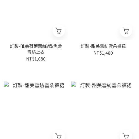
訂製-唯美荷葉蕾絲V型魚骨
訂製-甜美雪紡雲朵褲裙
雪紡上衣
NT$1,480
NT$1,680